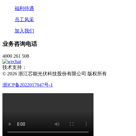
福利待遇
员工风采
加入我们
业务咨询电话
4000 261 508
技术支持：
© 2026 浙江芯能光伏科技股份有限公司 版权所有
浙ICP备2022017047号-1