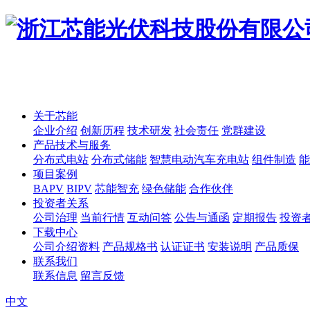
关于芯能
企业介绍
创新历程
技术研发
社会责任
党群建设
产品技术与服务
分布式电站
分布式储能
智慧电动汽车充电站
组件制造
能
项目案例
BAPV
BIPV
芯能智充
绿色储能
合作伙伴
投资者关系
公司治理
当前行情
互动问答
公告与通函
定期报告
投资
下载中心
公司介绍资料
产品规格书
认证证书
安装说明
产品质保
联系我们
联系信息
留言反馈
中文