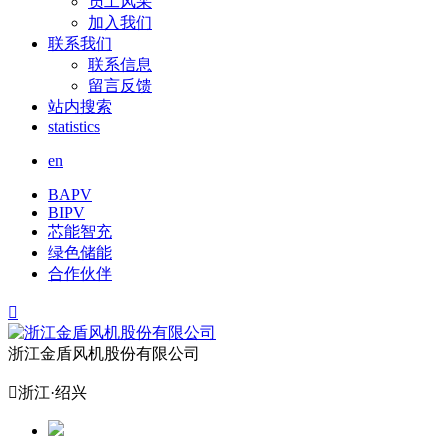
员工风采
加入我们
联系我们
联系信息
留言反馈
站内搜索
statistics
en
BAPV
BIPV
芯能智充
绿色储能
合作伙伴

浙江金盾风机股份有限公司

浙江·绍兴