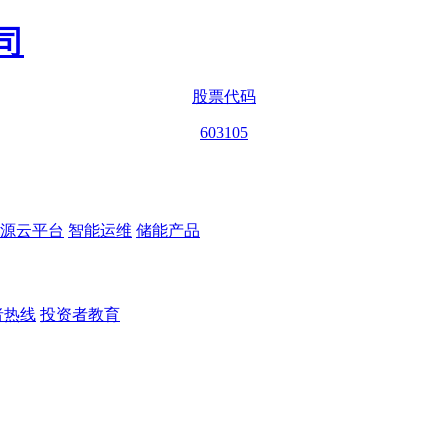
股票代码
603105
源云平台
智能运维
储能产品
者热线
投资者教育