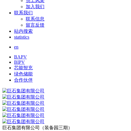
员工风采
加入我们
联系我们
联系信息
留言反馈
站内搜索
statistics
en
BAPV
BIPV
芯能智充
绿色储能
合作伙伴
巨石集团有限公司（装备园三期）