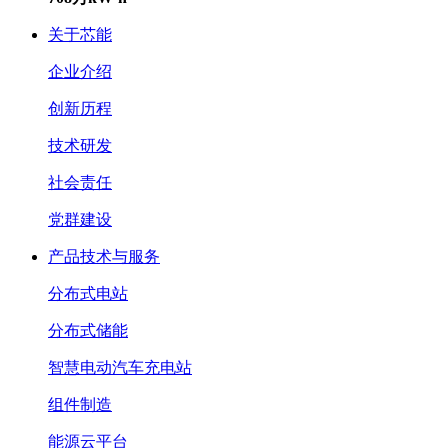
关于芯能
企业介绍
创新历程
技术研发
社会责任
党群建设
产品技术与服务
分布式电站
分布式储能
智慧电动汽车充电站
组件制造
能源云平台