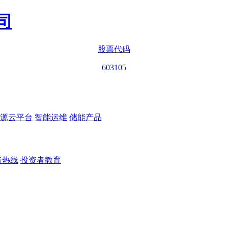
股票代码
603105
源云平台
智能运维
储能产品
者热线
投资者教育