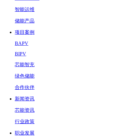
智能运维
储能产品
项目案例
BAPV
BIPV
芯能智充
绿色储能
合作伙伴
新闻资讯
芯能资讯
行业政策
职业发展