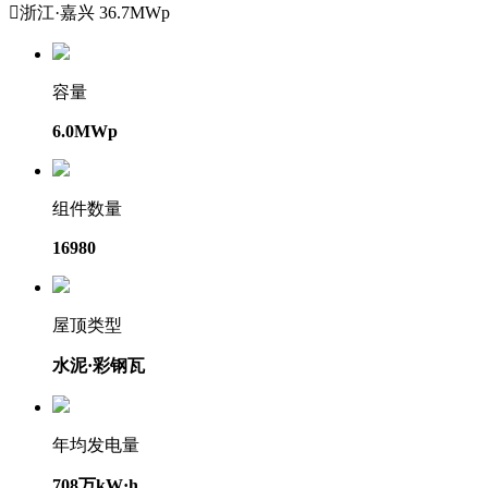

浙江·嘉兴
36.7MWp
容量
6.0MWp
组件数量
16980
屋顶类型
水泥·彩钢瓦
年均发电量
708万kW·h