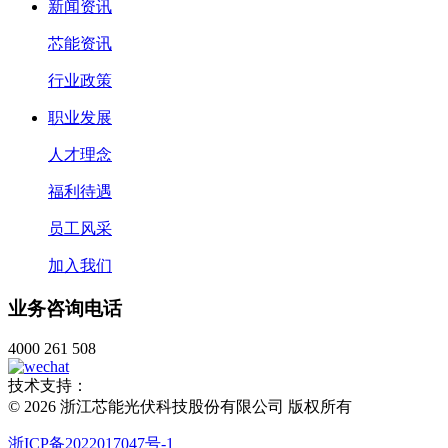
新闻资讯
芯能资讯
行业政策
职业发展
人才理念
福利待遇
员工风采
加入我们
业务咨询电话
4000 261 508
技术支持：
© 2026 浙江芯能光伏科技股份有限公司 版权所有
浙ICP备2022017047号-1