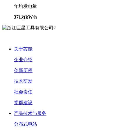
年均发电量
371万kW·h
关于芯能
企业介绍
创新历程
技术研发
社会责任
党群建设
产品技术与服务
分布式电站