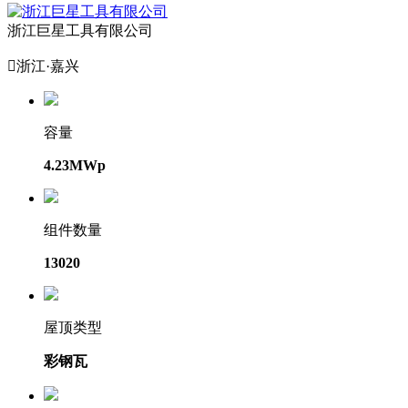
浙江巨星工具有限公司

浙江·嘉兴
容量
4.23MWp
组件数量
13020
屋顶类型
彩钢瓦