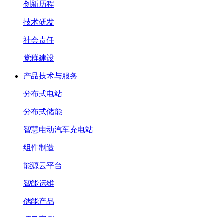
创新历程
技术研发
社会责任
党群建设
产品技术与服务
分布式电站
分布式储能
智慧电动汽车充电站
组件制造
能源云平台
智能运维
储能产品