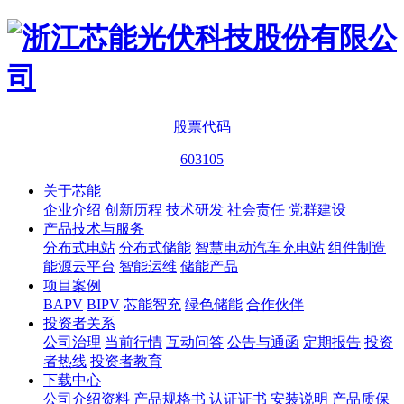
股票代码
603105
关于芯能
企业介绍
创新历程
技术研发
社会责任
党群建设
产品技术与服务
分布式电站
分布式储能
智慧电动汽车充电站
组件制造
能源云平台
智能运维
储能产品
项目案例
BAPV
BIPV
芯能智充
绿色储能
合作伙伴
投资者关系
公司治理
当前行情
互动问答
公告与通函
定期报告
投资
者热线
投资者教育
下载中心
公司介绍资料
产品规格书
认证证书
安装说明
产品质保