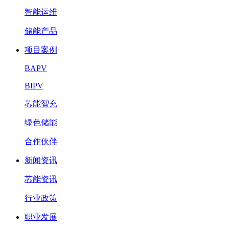
智能运维
储能产品
项目案例
BAPV
BIPV
芯能智充
绿色储能
合作伙伴
新闻资讯
芯能资讯
行业政策
职业发展