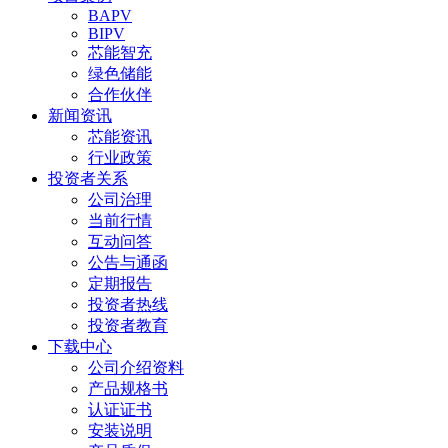
BAPV
BIPV
芯能智充
绿色储能
合作伙伴
新闻资讯
芯能资讯
行业政策
投资者关系
公司治理
当前行情
互动问答
公告与通函
定期报告
投资者热线
投资者教育
下载中心
公司介绍资料
产品规格书
认证证书
安装说明