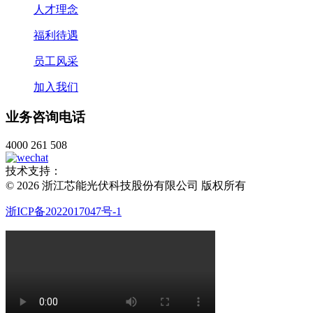
人才理念
福利待遇
员工风采
加入我们
业务咨询电话
4000 261 508
技术支持：
© 2026 浙江芯能光伏科技股份有限公司 版权所有
浙ICP备2022017047号-1