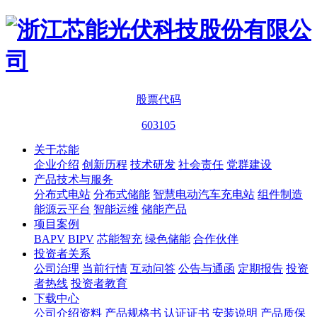
股票代码
603105
关于芯能
企业介绍
创新历程
技术研发
社会责任
党群建设
产品技术与服务
分布式电站
分布式储能
智慧电动汽车充电站
组件制造
能源云平台
智能运维
储能产品
项目案例
BAPV
BIPV
芯能智充
绿色储能
合作伙伴
投资者关系
公司治理
当前行情
互动问答
公告与通函
定期报告
投资
者热线
投资者教育
下载中心
公司介绍资料
产品规格书
认证证书
安装说明
产品质保