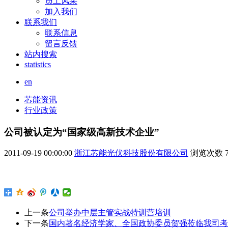
员工风采
加入我们
联系我们
联系信息
留言反馈
站内搜索
statistics
en
芯能资讯
行业政策
公司被认定为“国家级高新技术企业”
2011-09-19 00:00:00
浙江芯能光伏科技股份有限公司
浏览次数
上一条
公司举办中层主管实战特训营培训
下一条
国内著名经济学家、全国政协委员贺强莅临我司考