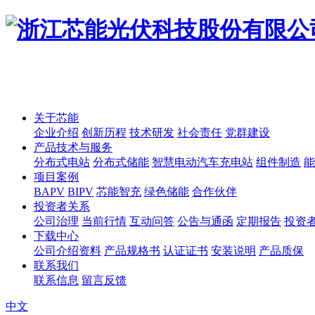
关于芯能
企业介绍
创新历程
技术研发
社会责任
党群建设
产品技术与服务
分布式电站
分布式储能
智慧电动汽车充电站
组件制造
能
项目案例
BAPV
BIPV
芯能智充
绿色储能
合作伙伴
投资者关系
公司治理
当前行情
互动问答
公告与通函
定期报告
投资
下载中心
公司介绍资料
产品规格书
认证证书
安装说明
产品质保
联系我们
联系信息
留言反馈
中文