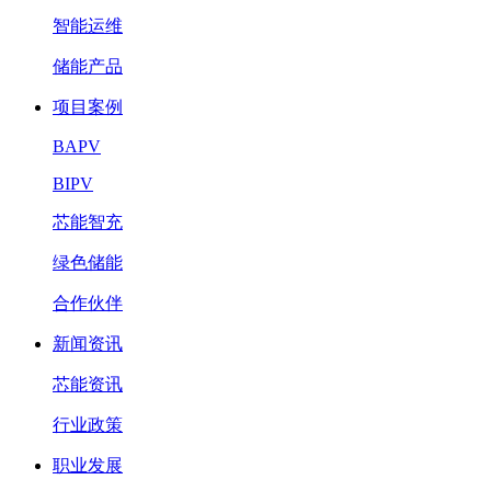
智能运维
储能产品
项目案例
BAPV
BIPV
芯能智充
绿色储能
合作伙伴
新闻资讯
芯能资讯
行业政策
职业发展