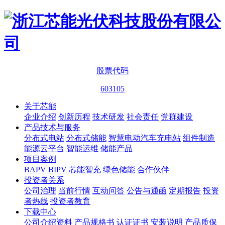
股票代码
603105
关于芯能
企业介绍
创新历程
技术研发
社会责任
党群建设
产品技术与服务
分布式电站
分布式储能
智慧电动汽车充电站
组件制造
能源云平台
智能运维
储能产品
项目案例
BAPV
BIPV
芯能智充
绿色储能
合作伙伴
投资者关系
公司治理
当前行情
互动问答
公告与通函
定期报告
投资
者热线
投资者教育
下载中心
公司介绍资料
产品规格书
认证证书
安装说明
产品质保