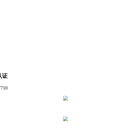
认证
7710