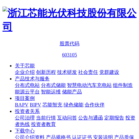
股票代码
603105
关于芯能
企业介绍
创新历程
技术研发
社会责任
党群建设
产品技术与服务
分布式电站
分布式储能
智慧电动汽车充电站
组件制造
能源云平台
智能运维
储能产品
项目案例
BAPV
BIPV
芯能智充
绿色储能
合作伙伴
投资者关系
公司治理
当前行情
互动问答
公告与通函
定期报告
投资
者热线
投资者教育
下载中心
公司介绍资料
产品规格书
认证证书
安装说明
产品质保