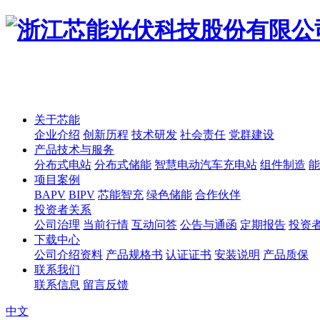
关于芯能
企业介绍
创新历程
技术研发
社会责任
党群建设
产品技术与服务
分布式电站
分布式储能
智慧电动汽车充电站
组件制造
能
项目案例
BAPV
BIPV
芯能智充
绿色储能
合作伙伴
投资者关系
公司治理
当前行情
互动问答
公告与通函
定期报告
投资
下载中心
公司介绍资料
产品规格书
认证证书
安装说明
产品质保
联系我们
联系信息
留言反馈
中文