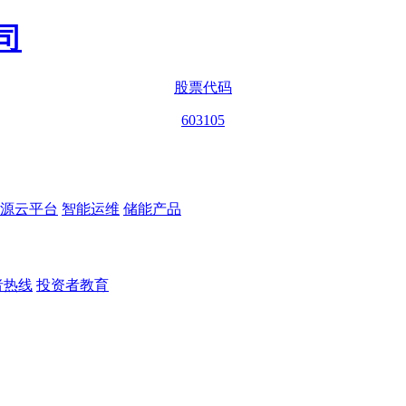
股票代码
603105
源云平台
智能运维
储能产品
者热线
投资者教育