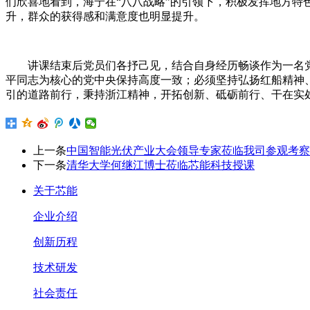
们欣喜地看到，海宁在“八八战略”的引领下，积极发挥地方
升，群众的获得感和满意度也明显提升。
讲课结束后党员们各抒己见，结合自身经历畅谈作为一名
平同志为核心的党中央保持高度一致；必须坚持弘扬红船精神
引的道路前行，秉持浙江精神，开拓创新、砥砺前行、干在实
上一条
中国智能光伏产业大会领导专家莅临我司参观考察
下一条
清华大学何继江博士莅临芯能科技授课
关于芯能
企业介绍
创新历程
技术研发
社会责任