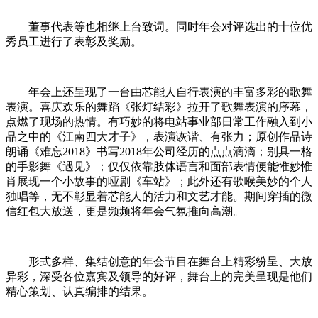
董事代表等也相继上台致词。同时年会对评选出的十位优
秀员工进行了表彰及奖励。
年会上还呈现了一台由芯能人自行表演的丰富多彩的歌舞
表演。喜庆欢乐的舞蹈《张灯结彩》拉开了歌舞表演的序幕，
点燃了现场的热情。有巧妙的将电站事业部日常工作融入到小
品之中的《江南四大才子》，表演诙谐、有张力；原创作品诗
朗诵《难忘2018》书写2018年公司经历的点点滴滴；别具一格
的手影舞《遇见》；仅仅依靠肢体语言和面部表情便能惟妙惟
肖展现一个小故事的哑剧《车站》；此外还有歌喉美妙的个人
独唱等，无不彰显着芯能人的活力和文艺才能。期间穿插的微
信红包大放送，更是频频将年会气氛推向高潮。
形式多样、集结创意的年会节目在舞台上精彩纷呈、大放
异彩，深受各位嘉宾及领导的好评，舞台上的完美呈现是他们
精心策划、认真编排的结果。