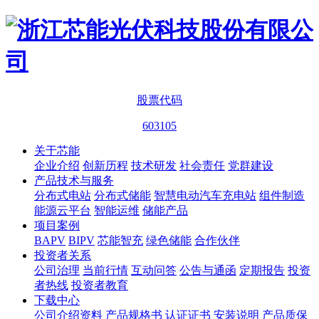
股票代码
603105
关于芯能
企业介绍
创新历程
技术研发
社会责任
党群建设
产品技术与服务
分布式电站
分布式储能
智慧电动汽车充电站
组件制造
能源云平台
智能运维
储能产品
项目案例
BAPV
BIPV
芯能智充
绿色储能
合作伙伴
投资者关系
公司治理
当前行情
互动问答
公告与通函
定期报告
投资
者热线
投资者教育
下载中心
公司介绍资料
产品规格书
认证证书
安装说明
产品质保