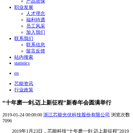
产品质保
职业发展
人才理念
福利待遇
员工风采
加入我们
联系我们
联系信息
留言反馈
站内搜索
statistics
en
芯能资讯
行业政策
“十年磨一剑,迈上新征程”新春年会圆满举行
2019-01-24 00:00:00
浙江芯能光伏科技股份有限公司
浏览次数
7096
2019年1月23日，芯能科技“十年磨一剑 迈上新征程”2019