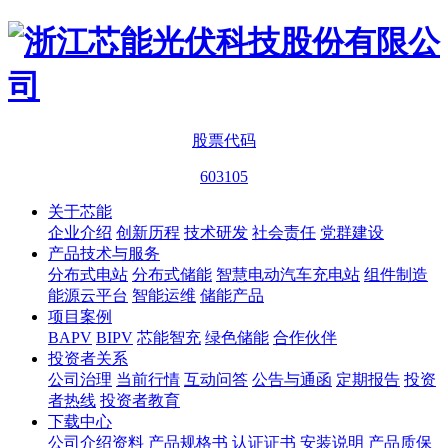
股票代码
603105
关于芯能
企业介绍
创新历程
技术研发
社会责任
党群建设
产品技术与服务
分布式电站
分布式储能
智慧电动汽车充电站
组件制造
能源云平台
智能运维
储能产品
项目案例
BAPV
BIPV
芯能智充
绿色储能
合作伙伴
投资者关系
公司治理
当前行情
互动问答
公告与通函
定期报告
投资
者热线
投资者教育
下载中心
公司介绍资料
产品规格书
认证证书
安装说明
产品质保