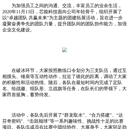
为加强员工之间的沟通、交流，丰富员工的业余生活，
2020年11月13日，芯能科技面向公司年轻骨干，组织开展了
以“卓越团队 共赢未来”为主题的团建拓展活动，旨在进一步
凝聚奋勇争先的团队力量，提升团队间的团队协作能力，加强
企业文化建设。
在破冰环节，大家按照教练口令划分为三支队伍，通过互
相摸头、锤肩等互动性动作，拉近了彼此的距离，调动了大家
的积极性和活动热情。随后，各队在最短时间内完成了定队
名、绘战徽、组队形、立战旗等任务，在队长们的带领下，大
家昂首挺胸，蓄势待发。
活动中，各队先后开展了“群龙取水”、“合力搭建”、“达
芬奇密码”、“击鼓颠球”等一系列趣味性、挑战性十足的比赛
项目。各队伍成员在比赛中团结协作、大展身手，大家卯足劲