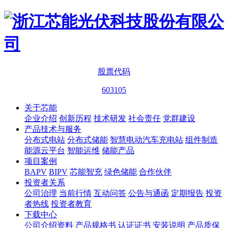
股票代码
603105
关于芯能
企业介绍
创新历程
技术研发
社会责任
党群建设
产品技术与服务
分布式电站
分布式储能
智慧电动汽车充电站
组件制造
能源云平台
智能运维
储能产品
项目案例
BAPV
BIPV
芯能智充
绿色储能
合作伙伴
投资者关系
公司治理
当前行情
互动问答
公告与通函
定期报告
投资
者热线
投资者教育
下载中心
公司介绍资料
产品规格书
认证证书
安装说明
产品质保