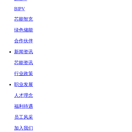
BIPV
芯能智充
绿色储能
合作伙伴
新闻资讯
芯能资讯
行业政策
职业发展
人才理念
福利待遇
员工风采
加入我们