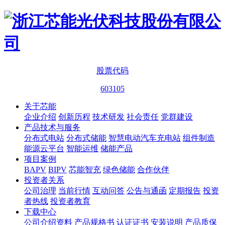
股票代码
603105
关于芯能
企业介绍
创新历程
技术研发
社会责任
党群建设
产品技术与服务
分布式电站
分布式储能
智慧电动汽车充电站
组件制造
能源云平台
智能运维
储能产品
项目案例
BAPV
BIPV
芯能智充
绿色储能
合作伙伴
投资者关系
公司治理
当前行情
互动问答
公告与通函
定期报告
投资
者热线
投资者教育
下载中心
公司介绍资料
产品规格书
认证证书
安装说明
产品质保