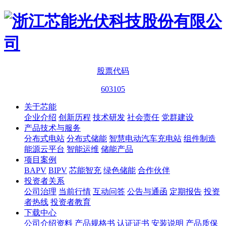
股票代码
603105
关于芯能
企业介绍
创新历程
技术研发
社会责任
党群建设
产品技术与服务
分布式电站
分布式储能
智慧电动汽车充电站
组件制造
能源云平台
智能运维
储能产品
项目案例
BAPV
BIPV
芯能智充
绿色储能
合作伙伴
投资者关系
公司治理
当前行情
互动问答
公告与通函
定期报告
投资
者热线
投资者教育
下载中心
公司介绍资料
产品规格书
认证证书
安装说明
产品质保