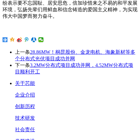
纷表示要不忘国耻、居安思危，倍加珍惜来之不易的和平发展
环境，弘扬先辈们用鲜血和信念铸造的爱国主义精神，为实现
伟大中国梦而努力奋斗。
上一条
28.86MW！桐昆股份、金龙电机、海象新材等多
个分布式光伏项目成功并网
下一条
3.2MW分布式项目成功并网，4.52MW分布式项
目顺利开工
关于芯能
企业介绍
创新历程
技术研发
社会责任