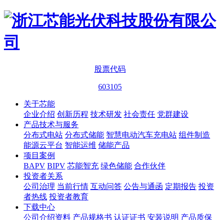
股票代码
603105
关于芯能
企业介绍
创新历程
技术研发
社会责任
党群建设
产品技术与服务
分布式电站
分布式储能
智慧电动汽车充电站
组件制造
能源云平台
智能运维
储能产品
项目案例
BAPV
BIPV
芯能智充
绿色储能
合作伙伴
投资者关系
公司治理
当前行情
互动问答
公告与通函
定期报告
投资
者热线
投资者教育
下载中心
公司介绍资料
产品规格书
认证证书
安装说明
产品质保