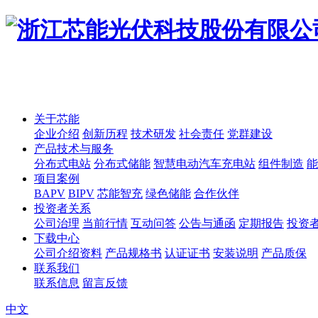
关于芯能
企业介绍
创新历程
技术研发
社会责任
党群建设
产品技术与服务
分布式电站
分布式储能
智慧电动汽车充电站
组件制造
能
项目案例
BAPV
BIPV
芯能智充
绿色储能
合作伙伴
投资者关系
公司治理
当前行情
互动问答
公告与通函
定期报告
投资
下载中心
公司介绍资料
产品规格书
认证证书
安装说明
产品质保
联系我们
联系信息
留言反馈
中文