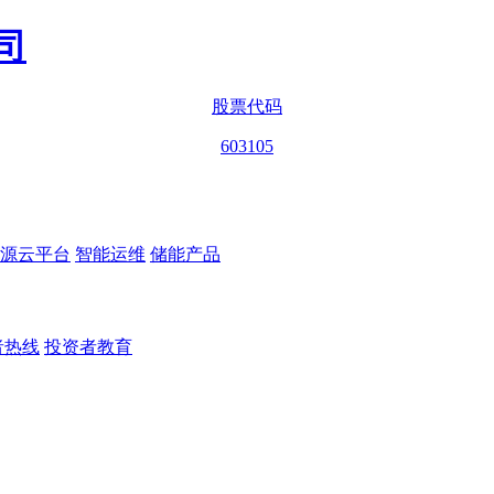
股票代码
603105
源云平台
智能运维
储能产品
者热线
投资者教育