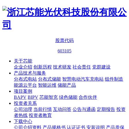
股票代码
603105
关于芯能
企业介绍
创新历程
技术研发
社会责任
党群建设
产品技术与服务
分布式电站
分布式储能
智慧电动汽车充电站
组件制造
能源云平台
智能运维
储能产品
项目案例
BAPV
BIPV
芯能智充
绿色储能
合作伙伴
投资者关系
公司治理
当前行情
互动问答
公告与通函
定期报告
投资
者热线
投资者教育
下载中心
公司介绍资料
产品规格书
认证证书
安装说明
产品质保